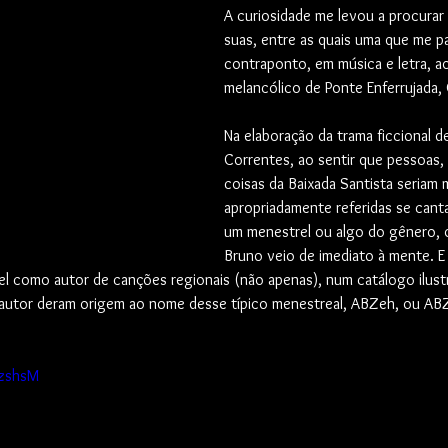
A curiosidade me levou a procurar 
suas, entre as quais uma que me p
contraponto, em música e letra, ao
melancólico de Ponte Enferrujada,
Na elaboração da trama ficcional d
Correntes, ao sentir que pessoas, 
coisas da Baixada Santista seriam 
apropriadamente referidas se canta
um menestrel ou algo do gênero, 
Bruno veio de imediato à mente. E 
l como autor de canções regionais (não apenas), num catálogo ilustr
do autor deram origem ao nome desse típico menestreal, ABZeh, ou AB
izshsM