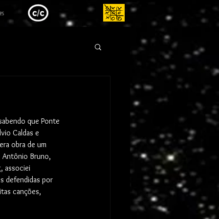
es
 sabendo que Ponte 
lvio Caldas e 
era obra de um 
 Antônio Bruno, 
, associei 
s defendidas por 
itas canções, 