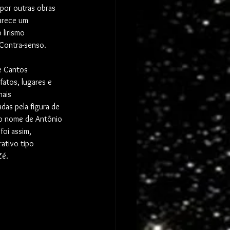
por outras obras 
arece um 
 lirismo 
 Contra-senso. 
e Cantos 
fatos, lugares e 
mais 
das pela figura de 
o nome de Antônio 
foi assim, 
ativo tipo 
Zé.