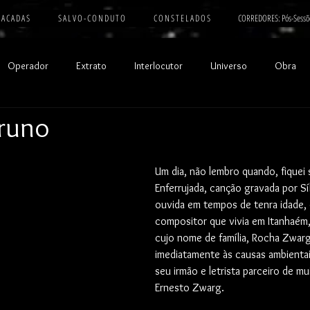
 A C A D A S
S A L V O - C O N D U T O
C O N S T E L A D O S
CORREDORES: Pós-Sessõ
Operador
Extrato
Interlocutor
Universo
Obra
runo
Um dia, não lembro quando, fiquei
Enferrujada, canção gravada por Sí
ouvida em tempos de tenra idade, 
compositor que vivia em Itanhaém,
cujo nome de família, Rocha Zwarg
imediatamente às causas ambientai
seu irmão e letrista parceiro de mu
Ernesto Zwarg.