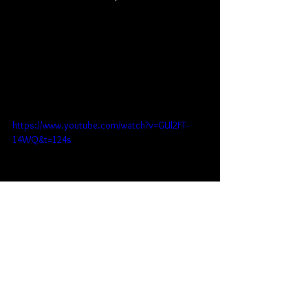
https://www.youtube.com/watch?v=GUl2FT-
14WQ&t=124s
Trailer do documentário CANÇÃO D´ALÉM-MAR 
- o fado na cidade de Santos pela voz de seus 
protagonistas (2007)