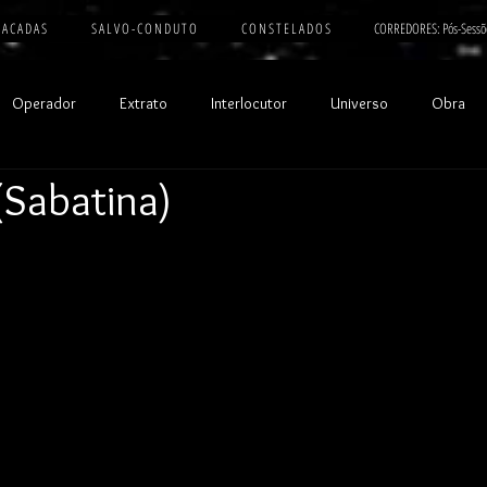
 A C A D A S
S A L V O - C O N D U T O
C O N S T E L A D O S
CORREDORES: Pós-Sessõ
Operador
Extrato
Interlocutor
Universo
Obra
(Sabatina)