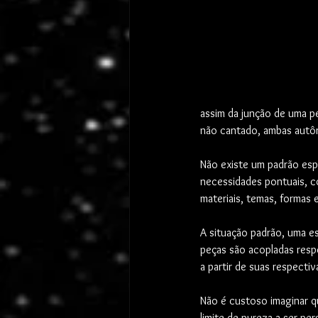
assim da junção de uma pe
não cantado, ambas autôno
Não existe um padrão esp
necessidades pontuais, c
materiais, temas, formas e
A situação padrão, uma e
peças são acopladas respe
a partir de suas respecti
Não é custoso imaginar qu
limite de pureza a ser per