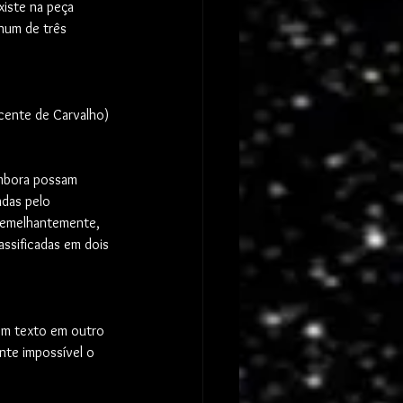
xiste na peça 
num de três 
cente de Carvalho) 
embora possam 
adas pelo 
 semelhantemente, 
assificadas em dois 
om texto em outro 
ente impossível o 