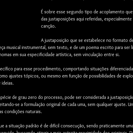
É sobre esse segundo tipo de acoplamento que r
das justaposições aqui referidas, especialmente
canção. 
A justaposição que se estabelece no formato de
ça musical instrumental, sem texto, e de um poema escrito para ser li
mas em sua especificidade artística, sem vinculação entre si.
ecífico para esse procedimento, comportando situações diferenciada
omo ajustes tópicos, ou mesmo em função de possibilidades de explor
 ideias. 
spécie de grau zero do processo, pode ser considerada a justaposiçã
itando-se a formulação original de cada uma, sem qualquer ajuste. Um
vas condições naturais.
e a situação padrão é de difícil consecução, sendo praticamente uma 
seguido, buscando atingir a mais estreita proximidade dos originais. De