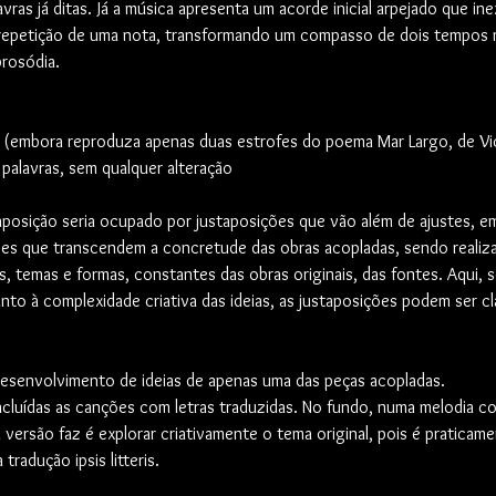
avras já ditas. Já a música apresenta um acorde inicial arpejado que ine
 a repetição de uma nota, transformando um compasso de dois tempos 
rosódia.
ra (embora reproduza apenas duas estrofes do poema Mar Largo, de Vi
palavras, sem qualquer alteração 
posição seria ocupado por justaposições que vão além de ajustes, 
ções que transcendem a concretude das obras acopladas, sendo realiz
, temas e formas, constantes das obras originais, das fontes. Aqui,
to à complexidade criativa das ideias, as justaposições podem ser cl
esenvolvimento de ideias de apenas uma das peças acopladas.
cluídas as canções com letras traduzidas. No fundo, numa melodia c
a versão faz é explorar criativamente o tema original, pois é praticam
radução ipsis litteris.