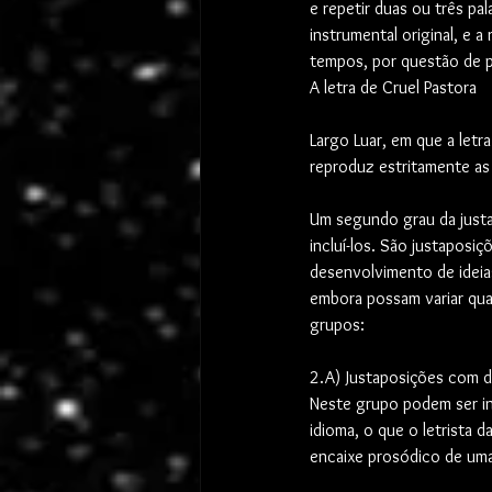
e repetir duas ou três pal
instrumental original, e
tempos, por questão de p
A letra de Cruel Pastora
Largo Luar, em que a let
reproduz estritamente as 
Um segundo grau da justa
incluí-los. São justaposi
desenvolvimento de ideias
embora possam variar quan
grupos:
2.A) Justaposições com d
Neste grupo podem ser in
idioma, o que o letrista d
encaixe prosódico de uma t