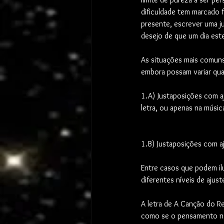
dificuldade tem marcado 
presente, escrever uma j
desejo de que um dia este
As situações mais comuns 
embora possam variar quan
1.A) Justaposições com a
letra, ou apenas na músic
1.B) Justaposições com a
Entre casos que podem ilu
diferentes níveis de ajust
A letra de A Canção do R
como se o pensamento nã