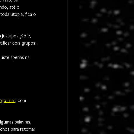
ndo, até o 
oda utopia, fica o 
 justaposição e, 
ificar dois grupos:
juste apenas na 
rgo Luar
, com 
lgumas palavras, 
chos para retomar 