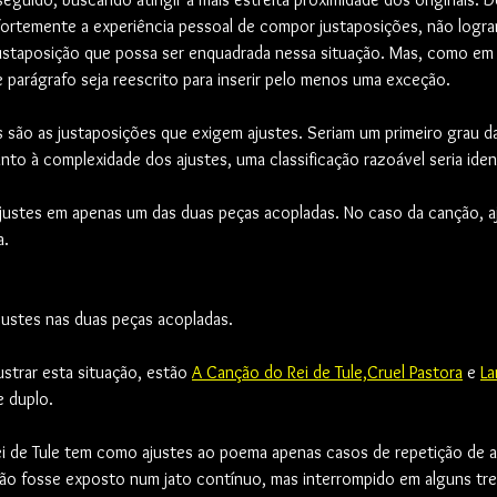
fortemente a experiência pessoal de compor justaposições, não logra
ustaposição que possa ser enquadrada nessa situação. Mas, como em t
 parágrafo seja reescrito para inserir pelo menos uma exceção.
são as justaposições que exigem ajustes. Seriam um primeiro grau da
to à complexidade dos ajustes, uma classificação razoável seria ident
justes em apenas um das duas peças acopladas. No caso da canção, a
a.
justes nas duas peças acopladas. 
strar esta situação, estão 
A Canção do Rei de Tule,
Cruel Pastora
 e 
La
e duplo. 
ei de Tule tem como ajustes ao poema apenas casos de repetição de a
o fosse exposto num jato contínuo, mas interrompido em alguns tre