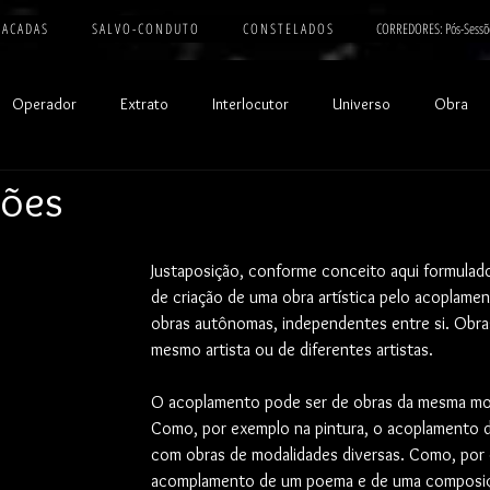
 A C A D A S
S A L V O - C O N D U T O
C O N S T E L A D O S
CORREDORES: Pós-Sessõ
Operador
Extrato
Interlocutor
Universo
Obra
ções
Justaposição, conforme conceito aqui formulad
de criação de uma obra artística pelo acoplame
obras autônomas, independentes entre si. Obra
mesmo artista ou de diferentes artistas. 
O acoplamento pode ser de obras da mesma moda
Como, por exemplo na pintura, o acoplamento d
com obras de modalidades diversas. Como, por 
acomplamento de um poema e de uma composiçã