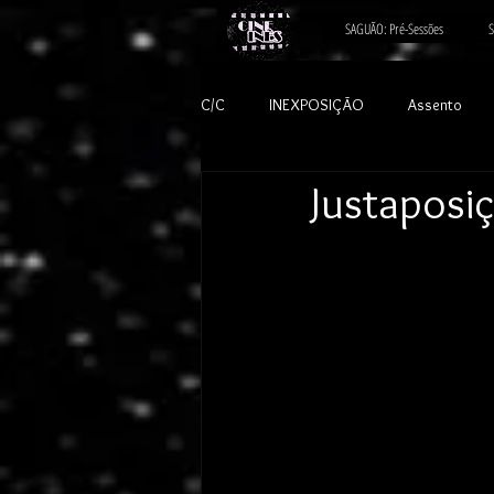
SAGUÃO: Pré-Sessões
S
C/C
INEXPOSIÇÃO
Assento
Justaposi