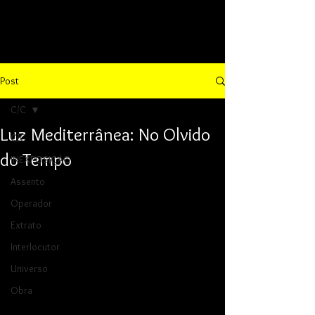
Post
C/C
Luz Mediterrânea: No Olvido
C/C
do Tempo
INEXPOSIÇÃO
Assento
Operador
Extrato
Interlocutor
Universo
Obra