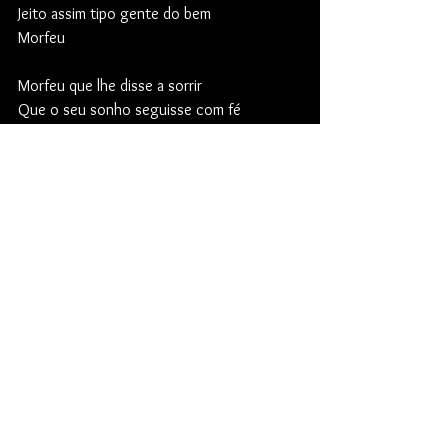
Jeito assim tipo gente do bem
Morfeu
Morfeu que lhe disse a sorrir
Que o seu sonho seguisse com fé
E que não desistisse até
O seu sonho enfim conseguir
E assim ela nem percebeu
Que o sonho de ter um milhão
Não era o seu, Conceição,
Era truque de mito, Morfeu.