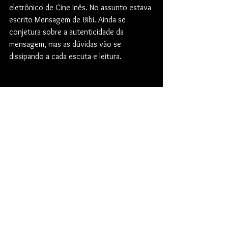
eletrônico de Cine Inês. No assunto estava 
escrito Mensagem de Bibi. Ainda se 
conjetura sobre a autenticidade da 
mensagem, mas as dúvidas vão se 
dissipando a cada escuta e leitura.
https://www.youtube.com/watch?
v=dmbxQ5Ut0aI