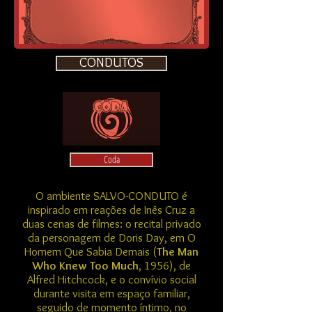
CONDUTOS
Coda
O ambiente SALVO-CONDUTO é
inspirado em reações de Inês Cruz a
duas cenas de filmes: o recital privado
da personagem de Doris Day, em O
Homem Que Sabia Demais (
The Man
Who Knew Too Much
, 1956
), de
Alfred Hitchcock, e o convívio social
durante visita em espaço familiar,
seguido de momento íntimo, no