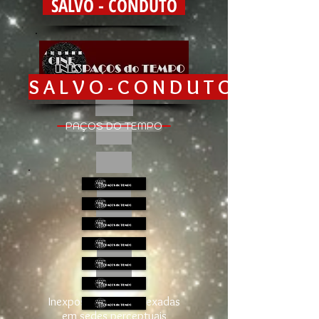
SALVO - CONDUTO
S A L V O - C O N D U T O
PAÇOS DO TEMPO
Inexposições cineindexadas
em sedes perceptuais