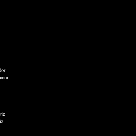
dor
amor
riz
iz