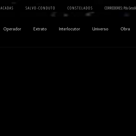
 A C A D A S
S A L V O - C O N D U T O
C O N S T E L A D O S
CORREDORES: Pós-Sessõ
Operador
Extrato
Interlocutor
Universo
Obra