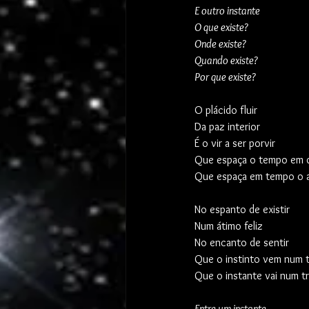
E outro instante
O que existe?
Onde existe?
Quando existe?
Por que existe?
O plácido fluir
Da paz interior
É o vir a ser porvir
Que espaça o tempo em 
Que espaça em tempo o 
No espanto de existir
Num átimo feliz
No encanto de sentir
Que o instinto vem num t
Que o instante vai num tr
Entre um instante