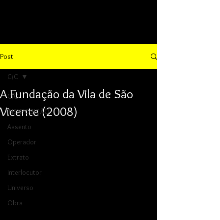
Post
C/C
A Fundação da Vila de São
C/C
Vicente (2008)
INEXPOSIÇÃO
Assento
Operador
Extrato
Interlocutor
Universo
Obra