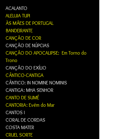
ACALANTO    
ALELUIA TUPI
ÀS MÃES DE PORTUGAL
BANDEIRANTE 
CANÇÃO DE COR
CANÇÃO DE NÚPCIAS   
CANÇÃO DO APOCALIPSE:  Em Torno do 
Trono
CANÇÃO DO EXÍLIO     
CÂNTICO-CANTIGA
CÂNTICO: IN NOMINE NOMINIS    
CANTIGA: MHA SENHOR   
CANTO DE SUMÉ 
CANTORIA: Evém do Mar
CANTOS I   
CORAL DE CORDAS
COSTA MATER    
CRUEL SORTE 