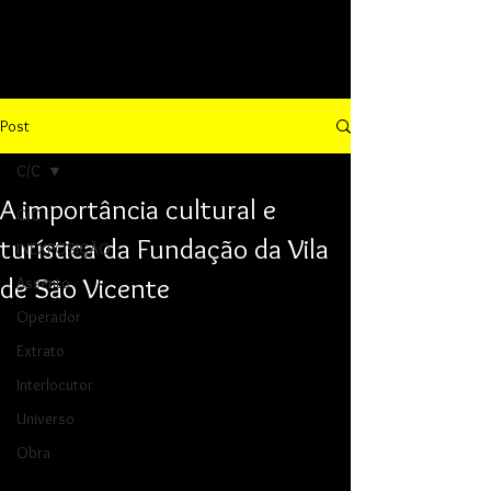
Post
C/C
A importância cultural e
C/C
turística da Fundação da Vila
INEXPOSIÇÃO
de São Vicente
Assento
Operador
Extrato
Interlocutor
Universo
Obra