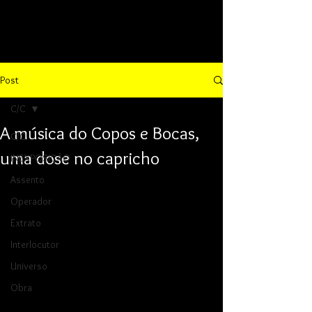
Post
C/C
A música do Copos e Bocas,
C/C
uma dose no capricho
INEXPOSIÇÃO
Assento
Operador
Extrato
Interlocutor
Universo
Obra