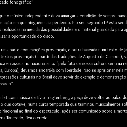
rcado fonográfico”.
 que o músico independente deva amargar a condição de sempre banca
e ação em que ninguém saia perdendo. E o seu segundo LP está send
 realizadas na medida das possibilidades e o material guardado para 
izar a oportunidade do disco.
 uma parte com canções provençais, e outra baseada num texto de J
 textos provençais (a partir das traduções de Augusto de Campos), va
tica enraizada no nacionalismo: “pelo fato de nossa cultura ser uma re
ica, Europa), devemos encará-la com liberdade. Não se aprisionar nela 
expressões culturais no Brasil deve servir de exemplo e demonstração
assado”.
let com música de Lívio Tragtenberg, a peça deve voltar ao palco do
ico que obteve, numa curta temporada que terminou musicalmente so
o Nacional ao final do espetáculo, após ser comunicado sobre a mort
na Tancredo, fica o credo.