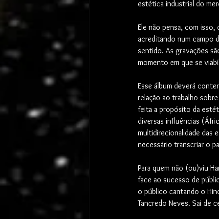
estética industrial do me
Ele não pensa, com isso,
acreditando num campo d
sentido. As gravações são
momento em que se viabil
Esse álbum deverá conter
relação ao trabalho sobre
feita a propósito da esté
diversas influências (Áfr
multidirecionalidade das 
necessário transcriar o p
Para quem não (ou)viu Ham
face ao sucesso de públ
o público cantando o Hin
Tancredo Neves. Sai de ce