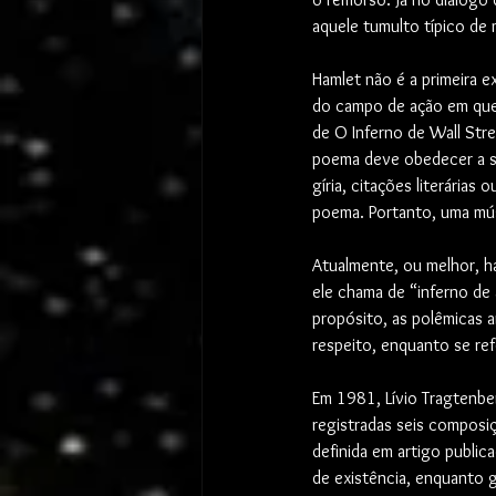
aquele tumulto típico de 
Hamlet não é a primeira e
do campo de ação em que e
de O Inferno de Wall Str
poema deve obedecer a sua
gíria, citações literárias
poema. Portanto, uma mús
Atualmente, ou melhor, h
ele chama de “inferno de
propósito, as polêmicas 
respeito, enquanto se re
Em 1981, Lívio Tragtenber
registradas seis composi
definida em artigo publi
de existência, enquanto g