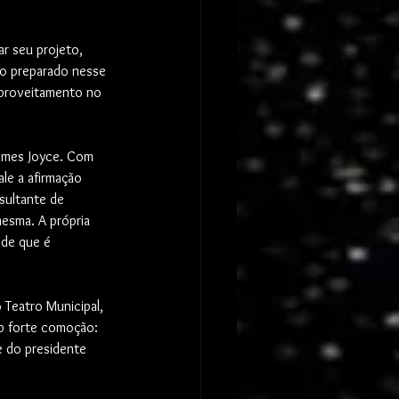
r seu projeto, 
o preparado nesse 
aproveitamento no 
ames Joyce. Com 
le a afirmação 
sultante de 
mesma. A própria 
 de que é 
 Teatro Municipal, 
b forte comoção: 
e do presidente 