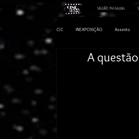
SAGUÃO: Pré-Sessões
S
C/C
INEXPOSIÇÃO
Assento
A questão