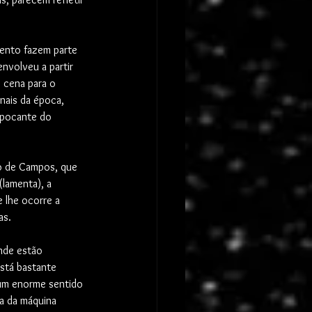
mento fazem parte 
nvolveu a partir 
 cena para o 
nais da época, 
pipocante do 
do de Campos, que 
lamenta), a 
 lhe ocorre a 
as.
nde estão 
stá bastante 
um enorme sentido 
va da máquina 