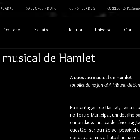
 A C A D A S
S A L V O - C O N D U T O
C O N S T E L A D O S
CORREDORES: Pós-Sessõ
Operador
Extrato
Interlocutor
Universo
Obra
 musical de Hamlet
A questão musical de Hamlet
(publicado no jornal A Tribuna de S
Na montagem de Hamlet, semana p
no Teatro Municipal, um detalhe pa
curiosidade: música de Lívio Tragte
questão: ser ou não ser possível 
concepção musical atual numa reali