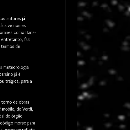
 
os autores já 
clusive nomes 
porãnea como Hans-
entretanto, faz 
 termos de 
er meteorologia 
cenário já é 
u trágica, para a 
 torno de obras 
 mobile, de Verdi, 
dal de órgão 
 código morse para 
s, parecem refletir 