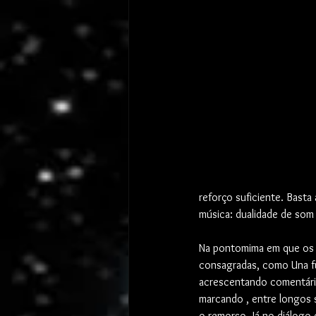
reforço suficiente. Basta
música: dualidade de som
Na pontomima em que os a
consagradas, como Una fur
acrescentando comentário
marcando , entre longos 
o remorso. Já no diálogo 