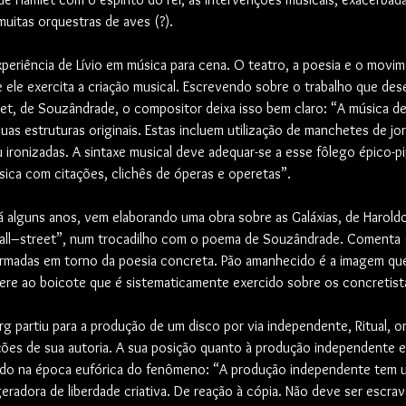
muitas orquestras de aves (?).
xperiência de Lívio em música para cena. O teatro, a poesia e o movi
le exercita a criação musical. Escrevendo sobre o trabalho que dese
eet, de Souzândrade, o compositor deixa isso bem claro: “A música de
s estruturas originais. Estas incluem utilização de manchetes de jor
 ou ironizadas. A sintaxe musical deve adequar-se a esse fôlego épico-
ica com citações, clichês de óperas e operetas”.
á alguns anos, vem elaborando uma obra sobre as Galáxias, de Harol
 all–street”, num trocadilho com o poema de Souzândrade. Comenta (
armadas em torno da poesia concreta. Pão amanhecido é a imagem que
fere ao boicote que é sistematicamente exercido sobre os concretist
g partiu para a produção de um disco por via independente, Ritual, o
ções de sua autoria. A sua posição quanto à produção independente e
cado na época eufórica do fenômeno: “A produção independente tem 
eradora de liberdade criativa. De reação à cópia. Não deve ser escra