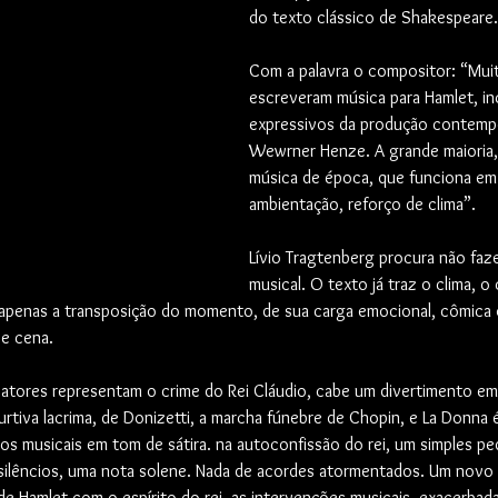
do texto clássico de Shakespeare.
Com a palavra o compositor: “Muit
escreveram música para Hamlet, in
expressivos da produção contem
Wewrner Henze. A grande maioria, 
música de época, que funciona em
ambientação, reforço de clima”.
Lívio Tragtenberg procura não faz
musical. O texto já traz o clima, o 
 apenas a transposição do momento, de sua carga emocional, cômica o
 e cena.
tores representam o crime do Rei Cláudio, cabe um divertimento em
tiva lacrima, de Donizetti, a marcha fúnebre de Chopin, e La Donna é
s musicais em tom de sátira. na autoconfissão do rei, um simples pe
silêncios, uma nota solene. Nada de acordes atormentados. Um novo
de Hamlet com o espírito do rei, as intervenções musicais, exacerbada