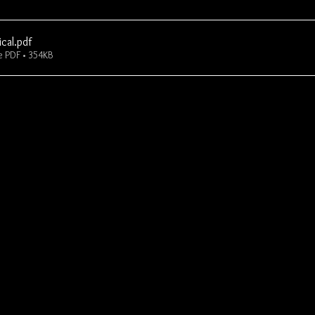
cal
.pdf
e PDF • 354KB