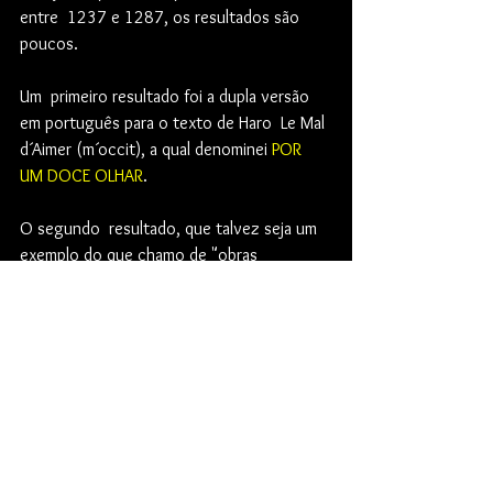
entre  1237 e 1287, os resultados são 
poucos. 
Um  primeiro resultado foi a dupla versão 
em português para o texto de Haro  Le Mal 
d´Aimer (m´occit), a qual denominei 
POR 
UM DOCE OLHAR
. 
O segundo  resultado, que talvez seja um 
exemplo do que chamo de "obras  
inacabáveis", é também uma versão em 
português. Só que para a sua  criação mais 
conhecida, a peça cênico musical "Le Jeu 
de Robin et Marion", que na tradução 
intitulei 
ROMANCE DE ROBIN
.