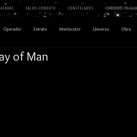
 A C A D A S
S A L V O - C O N D U T O
C O N S T E L A D O S
CORREDORES: Pós-Sessõ
Operador
Extrato
Interlocutor
Universo
Obra
ay of Man