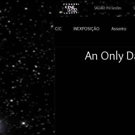
SAGUÃO: Pré-Sessões
S
C/C
INEXPOSIÇÃO
Assento
An Only D