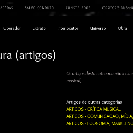
 A C A D A S
S A L V O - C O N D U T O
C O N S T E L A D O S
CORREDORES: Pós-Sessõ
Operador
Extrato
Interlocutor
Universo
Obra
ura (artigos)
Os artigos desta categoria não inclue
musical).
Artigos de outras categorias
ARTIGOS - CRÍTICA MUSICAL
ARTIGOS - COMUNICAÇÃO, MÍDIA,
ARTIGOS - ECONOMIA, MARKETING