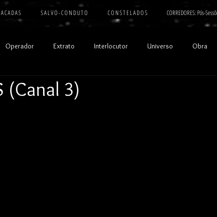
 A C A D A S
S A L V O - C O N D U T O
C O N S T E L A D O S
CORREDORES: Pós-Sessõ
Operador
Extrato
Interlocutor
Universo
Obra
(Canal 3)