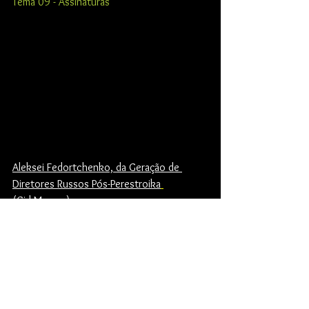
Tema 09 - Assinaturas
Aleksei Fedortchenko, da Geração de 
Diretores Russos Pós-Perestroika
(Cid Marcus)