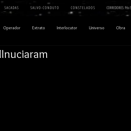
S A C A D A S
S A L V O - C O N D U T O
C O N S T E L A D O S
CORREDORES: Pós-S
Operador
Extrato
Interlocutor
Universo
Obra
MInuciaram