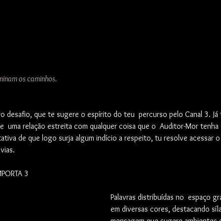
uminam os caminhos.
o desafio, que te sugere o espírito do teu  percurso pelo Canal 3. Já t
  uma relação estreita com qualquer coisa que o  Auditor-Mor tenha dit
ativa de que logo surja algum indício a respeito, tu resolve acessar 
vias. 
MPORTA 3
Palavras distribuídas no  espaço gr
em diversas cores, destacando síl
mensagem que sugere ambientes e