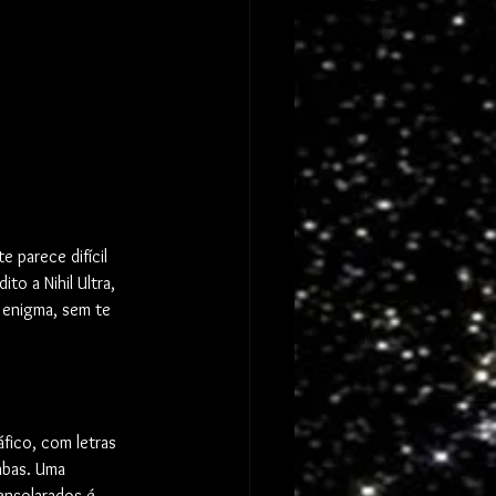
e parece difícil 
o a Nihil Ultra, 
o enigma, sem te 
áfico, com letras 
abas. Uma  
nsolarados é 