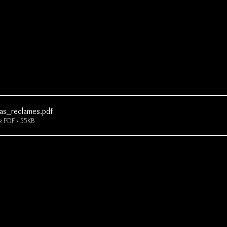
_as_reclames
.pdf
 PDF • 55KB