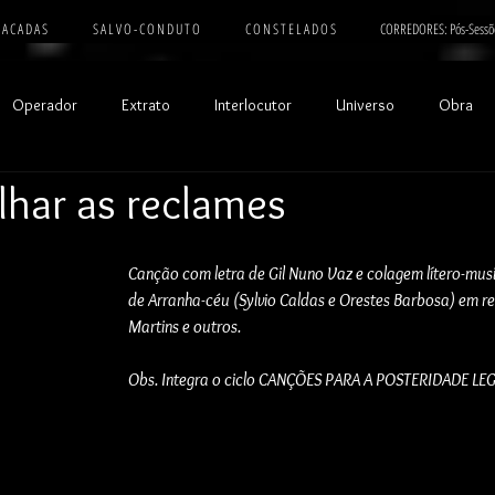
 A C A D A S
S A L V O - C O N D U T O
C O N S T E L A D O S
CORREDORES: Pós-Sessõ
Operador
Extrato
Interlocutor
Universo
Obra
lhar as reclames
Canção com letra de Gil Nuno Vaz e colagem lítero-musi
de Arranha-céu (Sylvio Caldas e Orestes Barbosa) em re
Martins e outros. 
Obs. Integra o ciclo CANÇÕES PARA A POSTERIDADE LEG