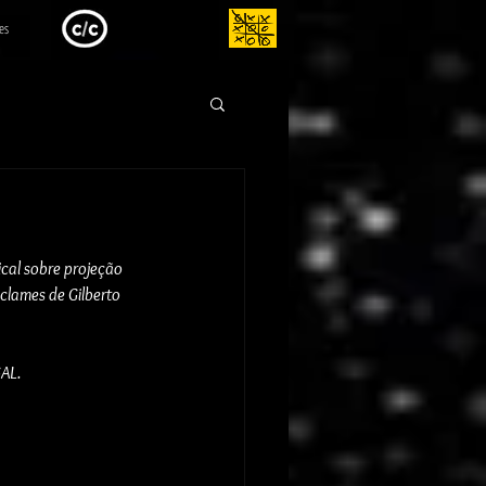
es
cal sobre projeção 
clames de Gilberto 
AL.