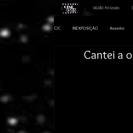
SAGUÃO: Pré-Sessões
S
C/C
INEXPOSIÇÃO
Assento
Cantei a o