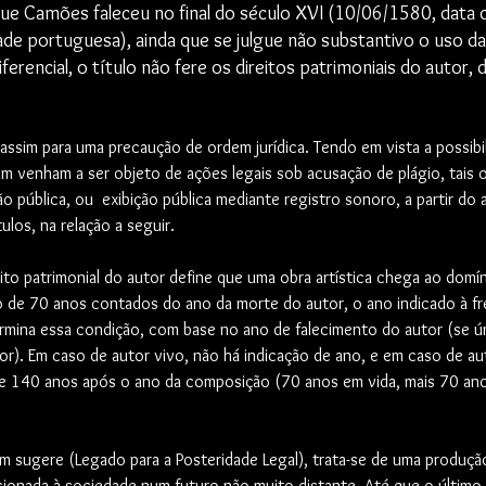
que Camões faleceu no final do século XVI (10/06/1580, data q
e portuguesa), ainda que se julgue não substantivo o uso da 
ferencial, o título não fere os direitos patrimoniais do autor, 
assim para uma precaução de ordem jurídica. Tendo em vista a possibi
m venham a ser objeto de ações legais sob acusação de plágio, tais 
ão pública, ou  exibição pública mediante registro sonoro, a partir do 
ulos, na relação a seguir. 
ito patrimonial do autor define que uma obra artística chega ao domín
de 70 anos contados do ano da morte do autor, o ano indicado à fr
mina essa condição, com base no ano de falecimento do autor (se ún
tor). Em caso de autor vivo, não há indicação de ano, e em caso de aut
 140 anos após o ano da composição (70 anos em vida, mais 70 anos
.
 sugere (Legado para a Posteridade Legal), trata-se de uma produção 
cionada à sociedade num futuro não muito distante. Até que o último 