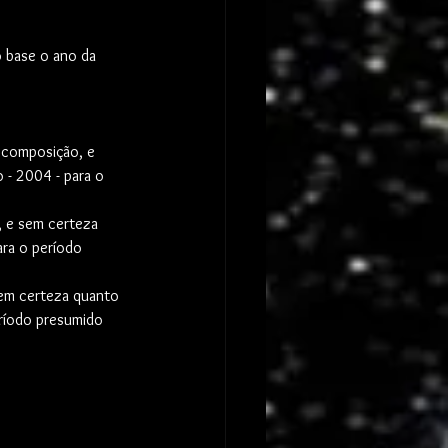
 base o ano da 
 composição, e 
- 2004 - para o 
 e sem certeza 
ra o período 
em certeza quanto 
ríodo presumido 