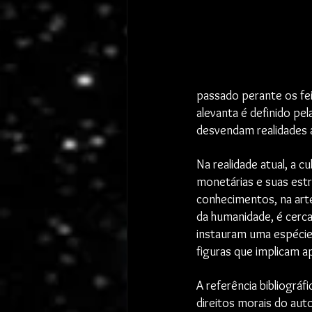
passado perante os fei
alevanta é definido pel
desvendam realidades a
Na realidade atual, a 
monetárias e suas estr
conhecimentos, na arte
da humanidade, é cerc
instauram uma espécie
figuras que implicam a
A referência bibliográ
direitos morais do aut