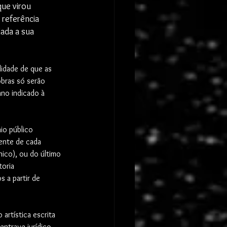
ue virou 
referência 
dada a sua 
lidade de que as 
obras só serão 
ano indicado à 
io público 
ente de cada 
ico), ou do último 
oria 
 a partir de 
artística escrita 
entrave jurídico 