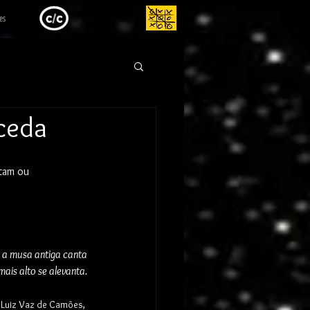
es
ceda
tam ou 
 a musa antiga canta
mais alto se alevanta.
(Luiz Vaz de Camões, 