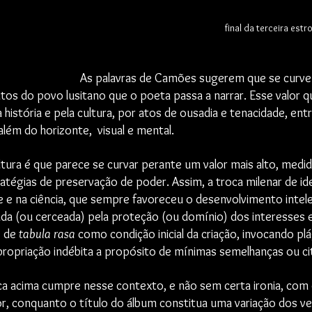
final da terceira est
As palavras de Camões sugerem que se curvem
tos do povo lusitano que o poeta passa a narrar. Esse valor qu
a história e pela cultura, por atos de ousadia e tenacidade, ent
lém do horizonte,  visual e mental.
cultura é que parece se curvar perante um valor mais alto, med
atégias de preservação de poder. Assim, a troca milenar de ide
 e na ciência, que sempre favoreceu o desenvolvimento intelec
ada (ou cerceada) pela proteção (ou domínio) dos interesses
 de 
tabula rasa 
como condição inicial da criação, invocando plá
propriação indébita a propósito de mínimas semelhanças ou ci
fica acima cumpre nesse contexto, e não sem certa ironia, com 
or, conquanto o título do álbum constitua uma variação dos v