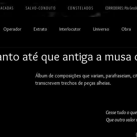
 A C A D A S
S A L V O - C O N D U T O
C O N S T E L A D O S
CORREDORES: Pós-Sessõ
Operador
Extrato
Interlocutor
Universo
Obra
anto até que antiga a musa 
Álbum de composições que variam, parafraseiam, ci
transcrevem trechos de peças alheias.
Cesse tudo o que
Que outro valor 