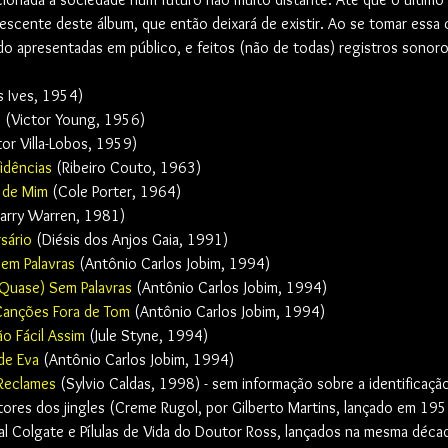
nescente deste álbum, que então deixará de existir. Ao se tomar essa 
do apresentadas em público, e feitos (não de todas) registros sonor
s Ives, 1954)
s
 (Victor Young, 1956)
tor Villa-Lobos, 1959)
idências
 (Ribeiro Couto, 1963)
 de Mim
 (Cole Porter, 1964)
Harry Warren, 1981)
sário
 (Diésis dos Anjos Gaia, 1991) 
Sem Palavras
 (Antônio Carlos Jobim, 1994)
(Quase) Sem Palavras 
(Antônio Carlos Jobim, 1994)
Canções Fora de Tom
 (Antônio Carlos Jobim, 1994)
o Fácil Assim
 (Jule Styne, 1994)
de Eva
 (Antônio Carlos Jobim, 1994)
 Reclames
 (Sylvio Caldas, 1998) - sem informação sobre a identificaçã
ores dos jingles (Creme Rugol, por Gilberto Martins, lançado em 195
l Colgate e Pílulas de Vida do Doutor Ross, lançados na mesma décad