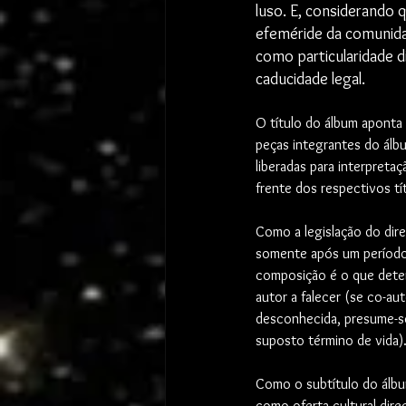
luso. E, considerando 
efeméride da comunidad
como particularidade di
caducidade legal. 
O título do álbum aponta 
peças integrantes do álbu
liberadas para interpretaç
frente dos respectivos tít
Como a legislação do dire
somente após um período 
composição é o que deter
autor a falecer (se co-au
desconhecida, presume-se
suposto término de vida)
Como o subtítulo do álbum
como oferta cultural dire