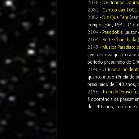
2078
 - 
De Brincos Doura
2081
 - 
Cantos das 1001
2082
 - 
Diz Que Tem
 (sen
composição, 1941. O outr
2104
 - 
Pasodoble 
(autor
2104
 - 
Suíte Chanchada
 
2145
 - 
Musica Paradiso: 
sem certeza quanto à oco
período presumido de 140 
2146
 - 
O Turista Incidenta
quanto à ocorrência de p
presumido de 140 anos, co
2156
 - 
Trem de Pouso
 (c
à ocorrência de passamen
de 140 anos, conforme cri