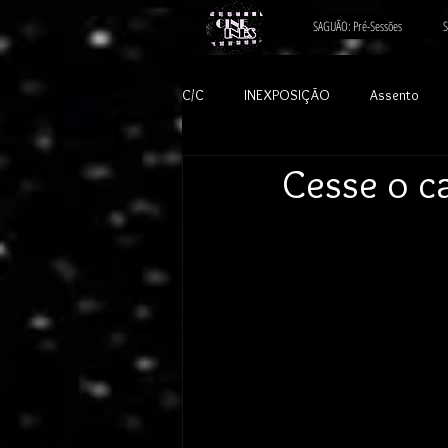
SAGUÃO: Pré-Sessões
S
C/C
INEXPOSIÇÃO
Assento
Cesse o c