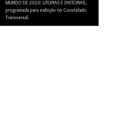
MUNDO DE 2020: UTOPIAS E DISTOPIAS, 
programada para exibição no Constelado 
Transversal.
STAR TREK BAIXADA 