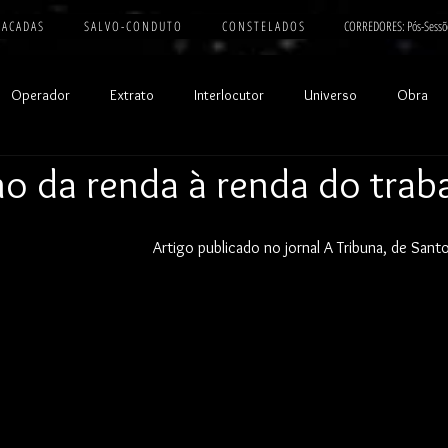
 A C A D A S
S A L V O - C O N D U T O
C O N S T E L A D O S
CORREDORES: Pós-Sessõ
Operador
Extrato
Interlocutor
Universo
Obra
ho da renda à renda do trab
Artigo publicado no jornal A Tribuna, de San