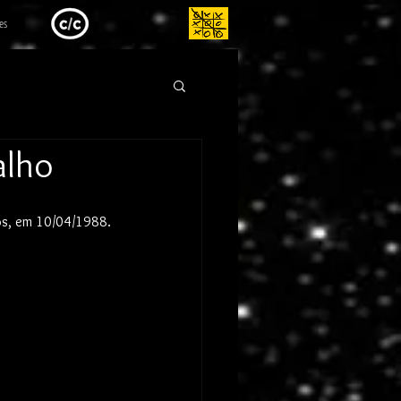
es
alho
tos, em 10/04/1988.