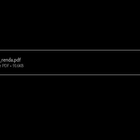
_renda
.pdf
e PDF • 916KB