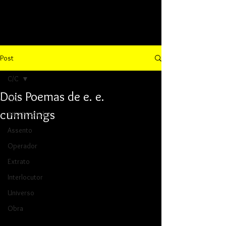
Post
C/C
Dois Poemas de e. e.
C/C
cummings
INEXPOSIÇÃO
Assento
Operador
Extrato
Interlocutor
Universo
Obra