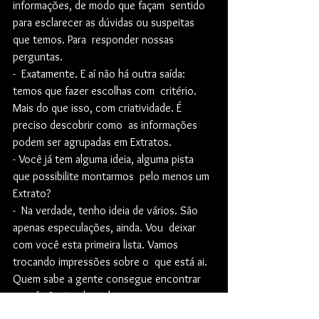
informações, de modo que façam  sentido 
para esclarecer as dúvidas ou suspeitas 
que temos. Para  responder nossas 
perguntas. 
-  Exatamente. E aí não há outra saída: 
temos que fazer escolhas com  critério. 
Mais do que isso, com criatividade. É 
preciso descobrir como  as informações 
podem ser agrupadas em Extratos. 
- Você já tem alguma ideia, alguma pista 
que possibilite montarmos  pelo menos um 
Extrato?
-  Na verdade, tenho ideia de vários. São 
apenas especulações, ainda. Vou  deixar 
com você esta primeira lista. Vamos 
trocando impressões sobre o  que está ai. 
Quem sabe a gente consegue encontrar 
as referências de cada um.
Audite  pegou o pedaço de papel que Nihil 