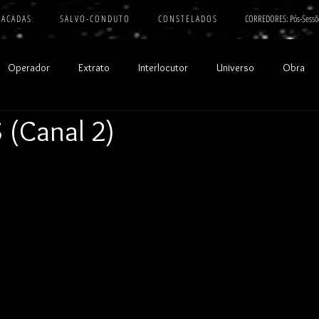
 A C A D A S
S A L V O - C O N D U T O
C O N S T E L A D O S
CORREDORES: Pós-Sessõ
Operador
Extrato
Interlocutor
Universo
Obra
(Canal 2)