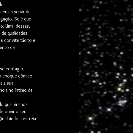
dos.
deriam servir de 
logação. Se é que 
io. Uma  dessas, 
 de qualidades 
e convite tácito e 
mento de 
sse contágio, 
um choque cômico, 
ela sua  
cia no íntimo de 
 do qual éramos 
e ouvir o seu  
incluindo a estreia 