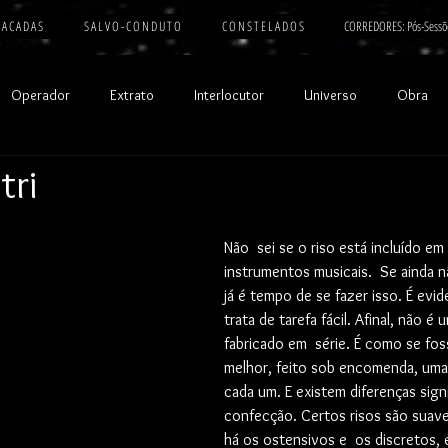
 A C A D A S
S A L V O - C O N D U T O
C O N S T E L A D O S
CORREDORES: Pós-Sessõ
Operador
Extrato
Interlocutor
Universo
Obra
tri
Não  sei se o riso está incluído e
instrumentos musicais.  Se ainda n
já é tempo de se fazer isso. É evi
trata de tarefa fácil. Afinal, não é
fabricado em  série. É como se fos
melhor, feito sob encomenda, uma 
cada um. E existem diferenças signi
confecção. Certos risos são suave
há os ostensivos e  os discretos,