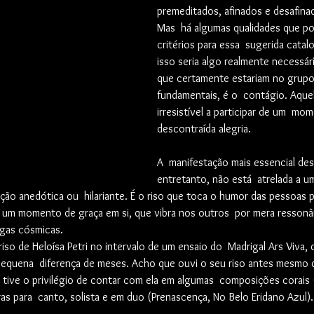
premeditados, afinados e desafina
Mas  há algumas qualidades que po
critérios para essa  sugerida cata
isso seria algo realmente necessár
que certamente estariam no grupo
fundamentais, é o  contágio. Aquel
irresistível a participar de um  mo
descontraída alegria.
A  manifestação mais essencial de
entretanto, não está  atrelada a 
ão anedótica ou  hilariante. É o riso que toca o humor das pessoas p
um momento de graça em si, que vibra nos outros  por mera ressonân
egas cósmicas.
riso de Heloísa Petri no intervalo de um ensaio do  Madrigal Ars Viva,
equena  diferença de meses. Acho que ouvi o seu riso antes mesmo d
tive o privilégio de contar com ela em algumas  composições corais (
as para  canto, solista e em duo (Prenascença, No Belo Eridano Azul).