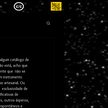
es
m algum catálogo de 
ão está, acho que 
dente que  não se 
 um instrumento 
se artesanal. Ou 
 exclusividade de 
ficativas de  
s, outros ásperos, 
 espontâneos e 