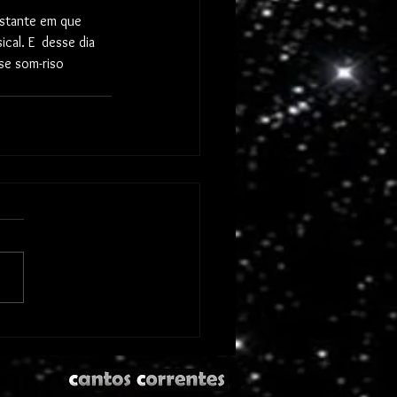
cal. E  desse dia 
se som-riso 