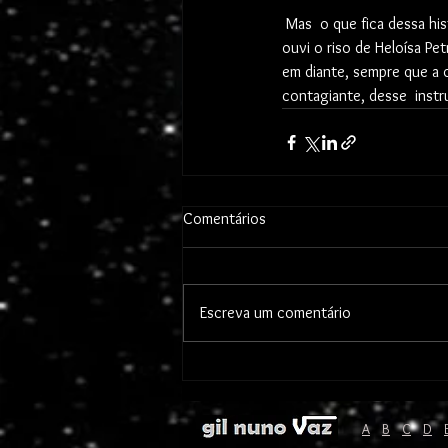
 Mas  o que fica dessa história é a viva relação entre o seu riso e o seu  canto. Desde aquele instante em que 
ouvi o riso de Heloísa Pet
em diante, sempre que a o
contagiante, desse  inst
Comentários
Escreva um comentário
A
B
C
D