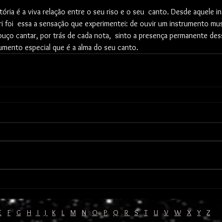
ri foi  essa a sensação que experimentei: de ouvir um instrumento musi
uço cantar, por trás de cada nota,  sinto a presença permanente des
rumento especial que é a alma do seu canto.
E
F
G
H
I
J
K
L
M
N
O
P
Q
R
S
T
U
V
W
X
Y
Z