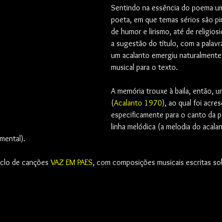
Sentindo na essência do poema um 
poeta, em que temas sérios são p
de humor e lirismo, até de religio
a sugestão do título, com a palavra
um acalanto emergiu naturalmente
musical para o texto. 
A memória trouxe à baila, então, u
(
Acalanto 1970
), ao qual foi acre
especificamente para o canto da p
linha melódica (a melodia do acalan
mental).
iclo de canções 
VAZ EM PAES
, com composições musicais escritas so