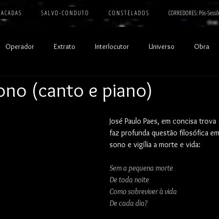
 A C A D A S
S A L V O - C O N D U T O
C O N S T E L A D O S
CORREDORES: Pós-Sessõ
Operador
Extrato
Interlocutor
Universo
Obra
ono (canto e piano)
José Paulo Paes, em concisa trova 
faz profunda questão filosófica e
sono e vigília a morte e vida:
Sem a pequena morte
De toda noite
Como sobreviver à vida
De cada dia?