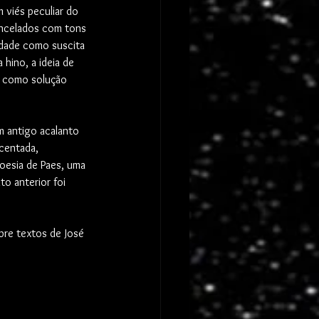
viés peculiar do 
incelados com tons 
sidade como suscita 
 hino, a ideia de 
 como solução 
m antigo acalanto 
scentada, 
oesia de Paes, uma 
to anterior foi 
bre textos de José 