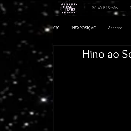
SAGUÃO: Pré-Sessões
S
C/C
INEXPOSIÇÃO
Assento
Hino ao S