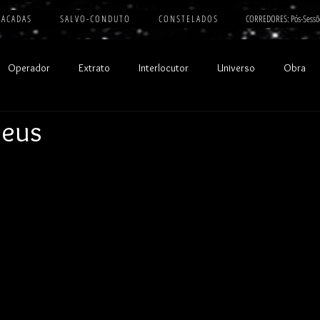
 A C A D A S
S A L V O - C O N D U T O
C O N S T E L A D O S
CORREDORES: Pós-Sessõ
Operador
Extrato
Interlocutor
Universo
Obra
deus