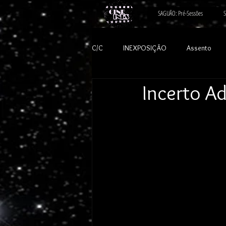
SAGUÃO: Pré-Sessões
S
C/C
INEXPOSIÇÃO
Assento
Incerto A