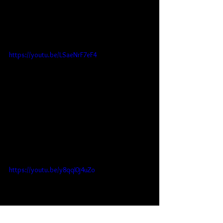
https://youtu.be/LSaeNrF7eF4
https://youtu.be/y8qqI0j4uZo