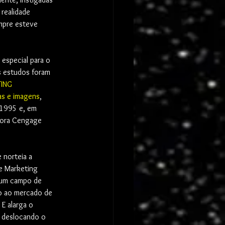
realidade 
mpre esteve 
 especial para o 
s estudos foram 
ING 
as e imagens
, 
 1995 e, em 
tora Cengage 
 norteia a 
e Marketing 
 um campo de 
do ao mercado de 
 E alarga o 
 deslocando o 