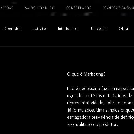
 A C A D A S
S A L V O - C O N D U T O
C O N S T E L A D O S
CORREDORES: Pós-Sessõ
Operador
Extrato
Interlocutor
Universo
Obra
O que é Marketing?
Não é necessário fazer uma pesqu
rigor dos critérios estatísticos de 
representatividade, sobre os conc
 já formulados. Uma simples enquet
esmagadora prevalência de defini
viés utilitário do produtor. 