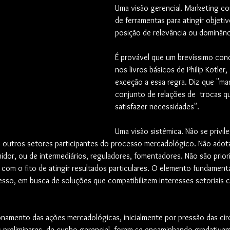
Uma visão gerencial. Marketing c
de ferramentas para atingir objeti
posição de relevância ou dominânc
É provável que um brevíssimo con
nos livros básicos de Philip Kotler, 
exceção a essa regra. Diz que "ma
conjunto de relações de  trocas q
satisfazer necessidades". 
Uma visão sistêmica. Não se privil
outros setores participantes do processo mercadológico. Não adota
dor, ou de intermediários, reguladores, fomentadores. Não são prior
com o fito de atingir resultados particulares. O elemento fundament
so, em busca de soluções que compatibilizem interesses setoriais 
onamento das ações mercadológicas, inicialmente por pressão das cir
es preliminares, de cunho gerencial, foram se encaminhando gradativam