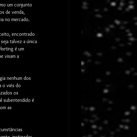
omo um conjunto 
vos de venda, 
ia no mercado.  
ceito, encontrado 
 seja talvez a única 
rketing é um 
ue visam a 
egia nenhum dos 
 o viés do 
izados os 
al subentendido é 
com as 
cunstâncias 
ente, instigadas 