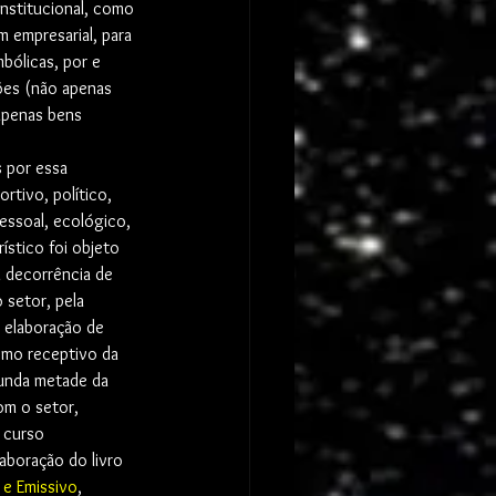
nstitucional, como 
 empresarial, para 
bólicas, por e 
ões (não apenas 
apenas bens 
 por essa 
rtivo, político, 
pessoal, ecológico, 
ístico foi objeto 
 decorrência de 
 setor, pela 
a elaboração de 
smo receptivo da 
gunda metade da 
m o setor, 
 curso 
laboração do livro 
e Emissivo
, 