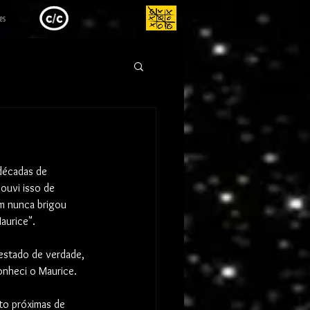
es
 décadas de 
ouvi isso de 
m nunca brigou 
aurice".
estado de verdade, 
onheci o Maurice.
to próximas de 