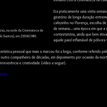
Era praticamente uma visita semana
giratório de longa duração entre
cafezinho no Florença, escolha de 
de semana... uma época em que a su
Vaz, na sede da Cinemateca de 
contestatória, ainda que bem ativa
e Santos), em 29/04/1989.
aquele paiol inflamável de pólvora 
erística pessoal que mais o marcou foi a briga, conforme referido pel
 outro companheiro de décadas, em depoimento por ocasião da mort
rreverência e criatividade (vídeo a seguir).
6XUlA