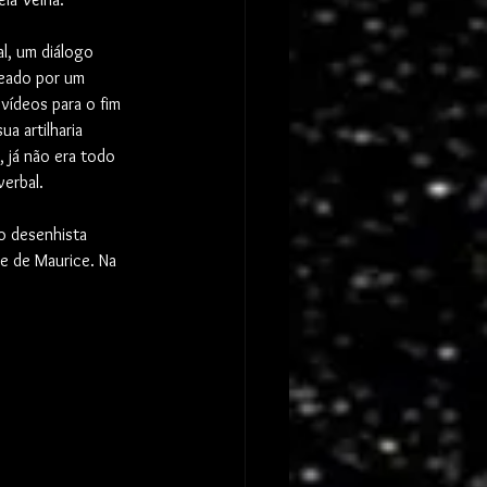
l, um diálogo 
meado por um 
vídeos para o fim 
a artilharia 
, já não era todo 
verbal.
o desenhista 
e de Maurice. Na 