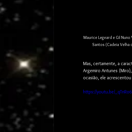
Maurice Legeard e Gil Nuno 
Santos (Cadeia Velha d
Mas, certamente, a caract
Argemiro Antunes (Miro),
ocasião, ele acrescentou i
https://youtu.be/_qTnRo