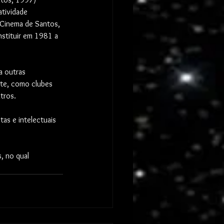
tividade 
e Cinema de Santos, 
stituir em 1981 a 
 outras 
rte, como clubes 
tros. 
as e intelectuais 
, no qual 