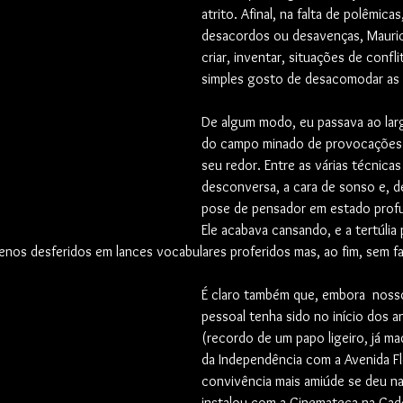
atrito. Afinal, na falta de polêmica
desacordos ou desavenças, Mauric
criar, inventar, situações de confli
simples gosto de desacomodar as 
De algum modo, eu passava ao lar
do campo minado de provocações 
seu redor. Entre as várias técnicas
desconversa, a cara de sonso e, de
pose de pensador em estado profu
Ele acabava cansando, e a tertúlia
nos desferidos em lances vocabulares proferidos mas, ao fim, sem faz
É claro também que, embora  noss
pessoal tenha sido no início dos 
(recordo de um papo ligeiro, já ma
da Independência com a Avenida Flo
convivência mais amiúde se deu n
instalou com a Cinemateca na Cade