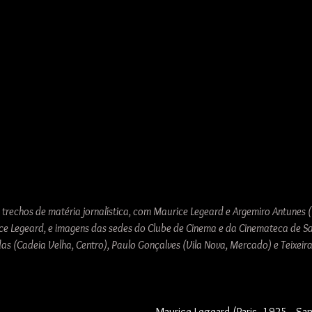
rechos de matéria jornalística, com Maurice Legeard e Argemiro Antunes (M
ce Legeard, e imagens das sedes do Clube de Cinema e da Cinemateca de Sa
s (Cadeia Velha, Centro), Paulo Gonçalves (Vila Nova, Mercado) e Teixeir
Maurice Legeard (Paris, 1925 - Sa