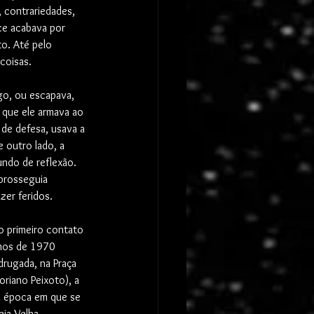
s, contrariedades, 
e acabava por 
to. Até pelo 
coisas. 
go, ou escapava, 
que ele armava ao 
 de defesa, usava a 
 outro lado, a 
ndo de reflexão. 
 prosseguia 
er feridos. 
o primeiro contato 
anos de 1970 
drugada, na Praça 
riano Peixoto), a 
a época em que se 
ia Velha. 