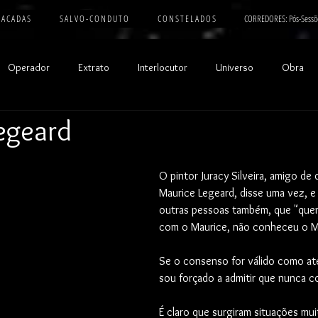
 A C A D A S
S A L V O - C O N D U T O
C O N S T E L A D O S
CORREDORES: Pós-Sessõ
Operador
Extrato
Interlocutor
Universo
Obra
egeard
O pintor Juracy Silveira, amigo de
Maurice Legeard, disse uma vez, e 
outras pessoas também, que "que
com o Maurice, não conheceu o M
Se o consenso for válido como at
sou forçado a admitir que nunca c
É claro que surgiram situações mui