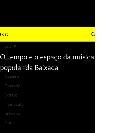
Post
C/C
O tempo e o espaço da música
C/C
popular da Baixada
INEXPOSIÇÃO
Assento
Operador
Extrato
Interlocutor
Universo
Obra