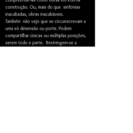
construção. Ou, mais do que  sinfonias 
inacabadas, obras inacabáveis.
Também  não vejo que se circunscrevam a 
uma só dimensão ou porte. Podem  
compartilhar únicas ou múltiplas posições, 
serem todo e parte.  Restringem-se a 
apenas alguns campos do conhecimento, 
embora com ânimo  contínuo de expansão 
para outras áreas, pois dialogam com 
variáveis  universos.
Comentários