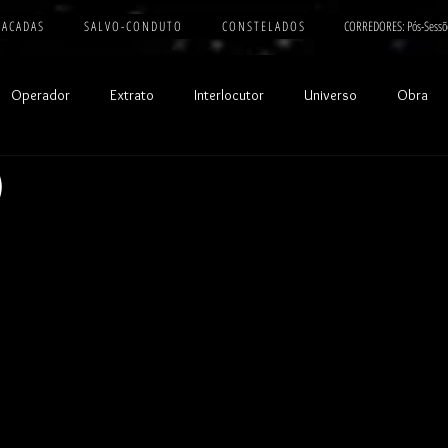
 A C A D A S
S A L V O - C O N D U T O
C O N S T E L A D O S
CORREDORES: Pós-Sessõ
Operador
Extrato
Interlocutor
Universo
Obra
)