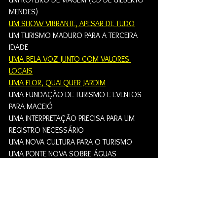
MENDES)
UM SHOW VIBRANTE, APESAR DE TUDO
UM TURISMO MADURO PARA A TERCEIRA 
IDADE
UMA BELA VOZ JUNTO COM VALORES 
LOCAIS
UMA FLOR, QUALQUER JARDIM
UMA FUNDAÇÃO DE TURISMO E EVENTOS 
PARA MACEIÓ
UMA INTERPRETAÇÃO PRECISA PARA UM 
REGISTRO NECESSÁRIO
UMA NOVA CULTURA PARA O TURISMO
UMA PONTE NOVA SOBRE ÁGUAS 
PASSADAS
UMA SOLUÇÃO INSTITUCIONAL PARA O 
TURISMO DOMÉSTICO
UMA VIAGEM PELA MÚSICA DE GILBERTO 
MENDES