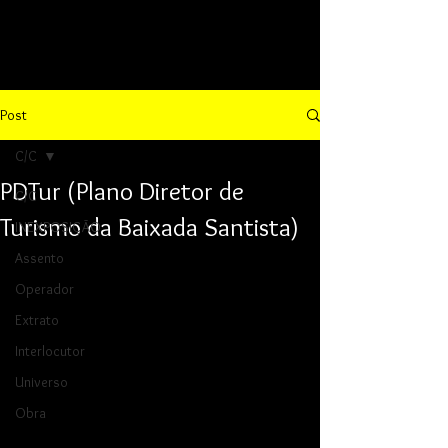
Post
C/C
PDTur (Plano Diretor de
C/C
Turismo da Baixada Santista)
INEXPOSIÇÃO
Assento
Operador
Extrato
Interlocutor
Universo
Obra