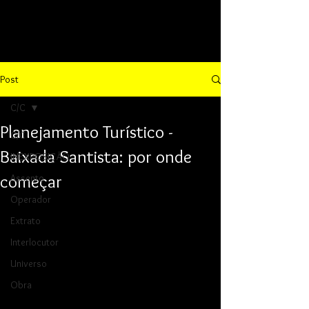
Post
C/C
Planejamento Turístico -
C/C
Baixada Santista: por onde
INEXPOSIÇÃO
começar
Assento
Operador
Extrato
Interlocutor
Universo
Obra