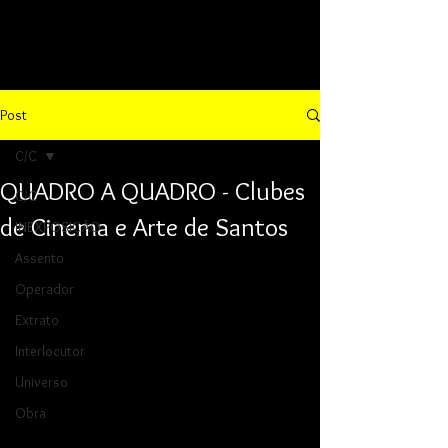
Post
C/C
QUADRO A QUADRO - Clubes
C/C
de Cinema e Arte de Santos
INEXPOSIÇÃO
Assento
Operador
Extrato
Interlocutor
Universo
Obra