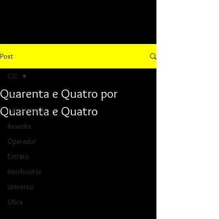
Post
C/C
Quarenta e Quatro por
C/C
Quarenta e Quatro
INEXPOSIÇÃO
Assento
Operador
Extrato
Interlocutor
Universo
Obra