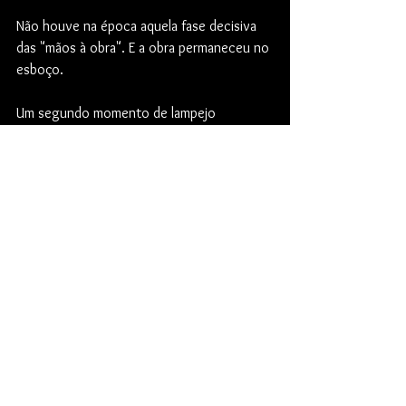
Não houve na época aquela fase decisiva 
das "mãos à obra". E a obra permaneceu no 
esboço. 
Um segundo momento de lampejo 
sobreveio, passados alguns anos. A 
lembrança de uma conversa com o pianista 
Antônio Eduardo, em que revelara um 
comentário de Gilberto Mendes sobre a 
peça A Quem Quer Todas As Notas. Esta 
foi escrita em 2003 para a série Bossa 
Nova, projeto sugerido pelo compositor e 
realizado pelo pianista, mediante 
encomenda a vários autores, para que cada 
um escrevesse uma composição alusiva ao 
gênero musical brasileiro gerado em fins 
dos anos de 1950. Gilberto, que não 
chegou a compor para a série, havia 