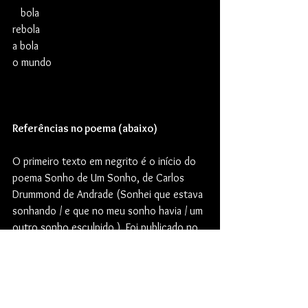
   bola
rebola
a bola
o mundo
Referências no poema (abaixo)
O primeiro texto em negrito é o início do 
poema Sonho de Um Sonho, de Carlos 
Drummond de Andrade (Sonhei que estava 
sonhando / e que no meu sonho havia / um 
outro sonho esculpido.). Foi publicado no 
livro “Claro Enigma” (Rio de Janeiro: José 
Olympio, 1951), mas eu a encontrei no 
livro “Reunião Drummond – 10 livros de 
poesia” (Rio de Janeiro: José Olympio, 