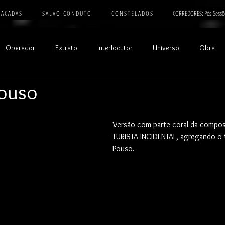
 A C A D A S
S A L V O - C O N D U T O
C O N S T E L A D O S
CORREDORES: Pós-Sessõ
Operador
Extrato
Interlocutor
Universo
Obra
Pouso
Versão com parte coral da compos
TURISTA INCIDENTAL, agregando o 
Pouso.