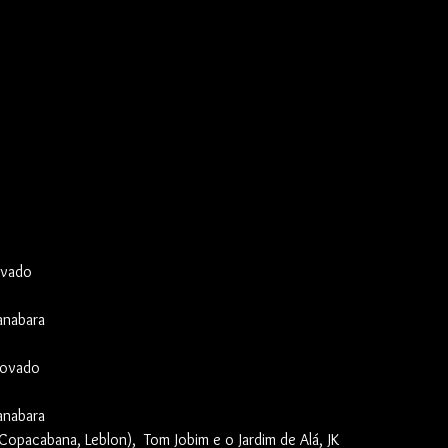
ovado
anabara
rcovado
anabara
opacabana, Leblon),  Tom Jobim e o Jardim de Alá, JK