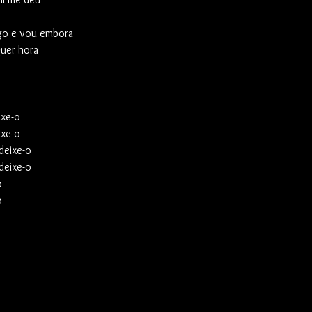
go e vou embora
quer hora
ixe-o
ixe-o
 deixe-o
 deixe-o
o
o