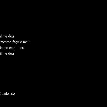
il me deu
u mesmo faço o meu
is me esqueceu
il me deu
Cidade-Luz