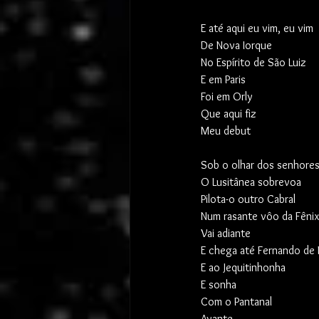
E até aqui eu vim, eu vim
De Nova Iorque
No Espírito de São Luiz
E em Paris
Foi em Orly
Que aqui fiz 
Meu debut
Sob o olhar dos senhores
O Lusitânea sobrevoa
Pilota-o outro Cabral
Num rasante vôo da Fênix
Vai adiante
E chega até Fernando de
E ao Jequitinhonha
E sonha
Com o Pantanal
Avante