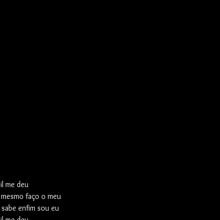
il me deu
u mesmo faço o meu
sabe enfim sou eu
il me deu