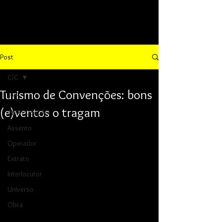
Post
C/C
Turismo de Convenções: bons
C/C
(e)ventos o tragam
INEXPOSIÇÃO
Assento
Operador
Extrato
Interlocutor
Universo
Obra