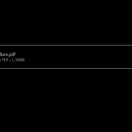
duro
.pdf
e PDF • 1.36MB