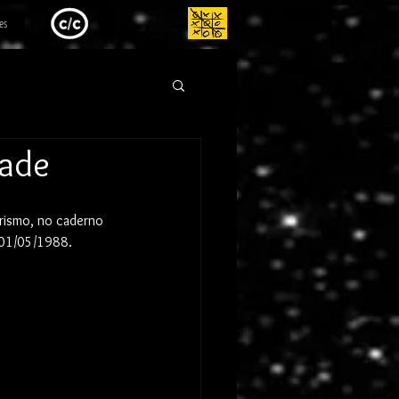
es
dade
rismo, no caderno 
m 01/05/1988.