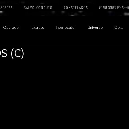
 A C A D A S
S A L V O - C O N D U T O
C O N S T E L A D O S
CORREDORES: Pós-Sessõ
Operador
Extrato
Interlocutor
Universo
Obra
S (C)