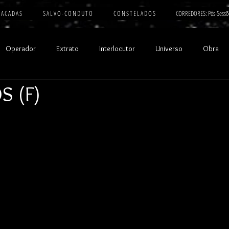
 A C A D A S
S A L V O - C O N D U T O
C O N S T E L A D O S
CORREDORES: Pós-Sessõ
Operador
Extrato
Interlocutor
Universo
Obra
S (F)