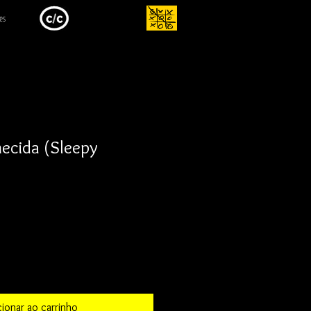
es
ecida (Sleepy
cionar ao carrinho