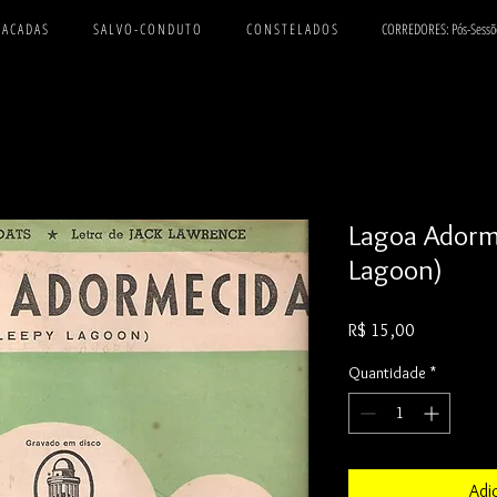
 A C A D A S
S A L V O - C O N D U T O
C O N S T E L A D O S
CORREDORES: Pós-Sessõ
Lagoa Adorm
Lagoon)
Preço
R$ 15,00
Quantidade
*
Adi